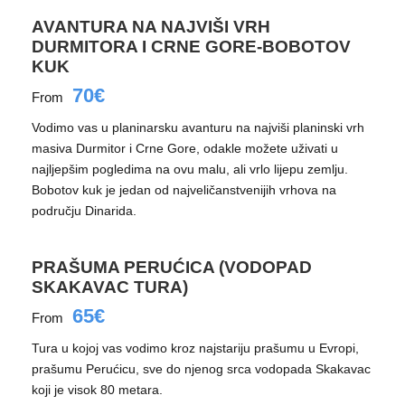
AVANTURA NA NAJVIŠI VRH
DURMITORA I CRNE GORE-BOBOTOV
KUK
70€
From
Vodimo vas u planinarsku avanturu na najviši planinski vrh
masiva Durmitor i Crne Gore, odakle možete uživati u
najljepšim pogledima na ovu malu, ali vrlo lijepu zemlju.
Bobotov kuk je jedan od najveličanstvenijih vrhova na
području Dinarida.
PRAŠUMA PERUĆICA (VODOPAD
SKAKAVAC TURA)
65€
From
Tura u kojoj vas vodimo kroz najstariju prašumu u Evropi,
prašumu Perućicu, sve do njenog srca vodopada Skakavac
koji je visok 80 metara.