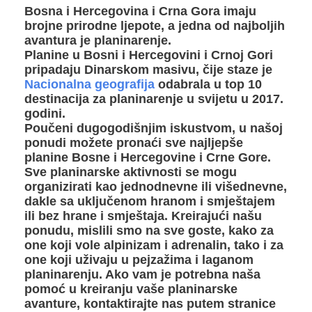
Bosna i Hercegovina i Crna Gora imaju
brojne prirodne ljepote, a jedna od najboljih
avantura je planinarenje.
Planine u Bosni i Hercegovini i Crnoj Gori
pripadaju Dinarskom masivu, čije staze je
Nacionalna geografija
odabrala u top 10
destinacija za planinarenje u svijetu u 2017.
godini.
Poučeni dugogodišnjim iskustvom, u našoj
ponudi možete pronaći sve najljepše
planine Bosne i Hercegovine i Crne Gore.
Sve planinarske aktivnosti se mogu
organizirati kao jednodnevne ili višednevne,
dakle sa uključenom hranom i smještajem
ili bez hrane i smještaja. Kreirajući našu
ponudu, mislili smo na sve goste, kako za
one koji vole alpinizam i adrenalin, tako i za
one koji uživaju u pejzažima i laganom
planinarenju. Ako vam je potrebna naša
pomoć u kreiranju vaše planinarske
avanture, kontaktirajte nas putem stranice