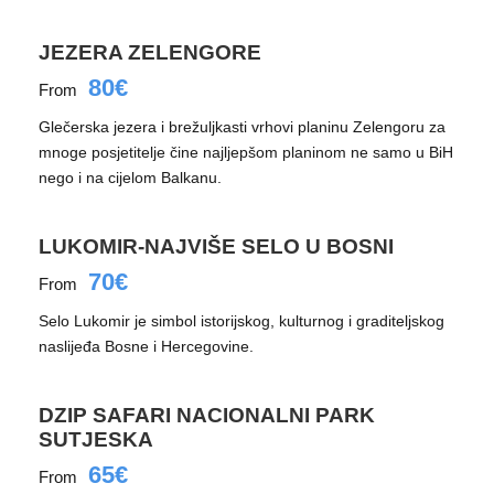
JEZERA ZELENGORE
80€
From
Glečerska jezera i brežuljkasti vrhovi planinu Zelengoru za
mnoge posjetitelje čine najljepšom planinom ne samo u BiH
nego i na cijelom Balkanu.
LUKOMIR-NAJVIŠE SELO U BOSNI
70€
From
Selo Lukomir je simbol istorijskog, kulturnog i graditeljskog
naslijeđa Bosne i Hercegovine.
DZIP SAFARI NACIONALNI PARK
SUTJESKA
65€
From